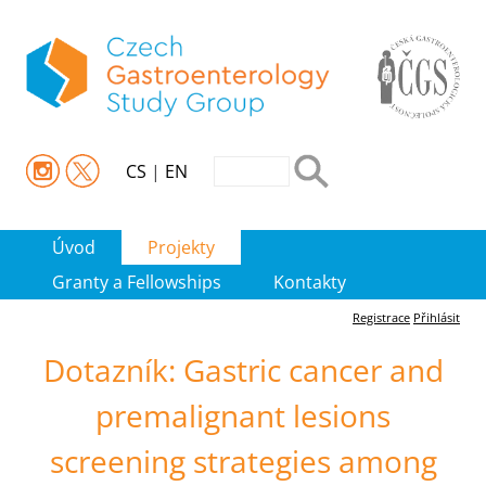
CS
|
EN
Úvod
Projekty
Granty a Fellowships
Kontakty
Registrace
Přihlásit
Dotazník: Gastric cancer and
premalignant lesions
screening strategies among