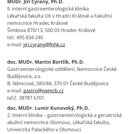
MUDr. Jiří Cyrany, Ph.D.
II. interní gastroenterologická klinika
Lékařská fakulta UK v Hradci Králové a Fakultní
nemocnice Hradec Králové
Šimkova 870/13, 500 03 Hradec Králové
tel.: 495 834 240
e-mail:
jiri.cyrany@fnhk.cz
doc. MUDr. Martin Bortlík, Ph.D.
Gastroenterologické oddělení, Nemocnice České
Budějovice, a.s.
B. Němcové, 585/84, 370 01 České Budějovice
e-mail:
gastro@nemcb.cz
tel.č. 38787 6701
doc. MUDr. Lumír Kunovský, Ph.D.
2. Interní klinika – gastroenterologická a geriatrická
akultní nemocnice Olomouc, Lékařská fakulta,
Univerzita Palackého v Olomouci