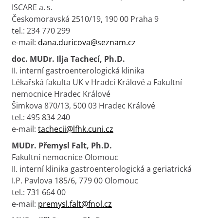
ISCARE a. s.
Českomoravská 2510/19, 190 00 Praha 9
tel.: 234 770 299
e-mail:
dana.duricova@seznam.cz
doc. MUDr. Ilja Tachecí, Ph.D.
II. interní gastroenterologická klinika
Lékařská fakulta UK v Hradci Králové a Fakultní
nemocnice Hradec Králové
Šimkova 870/13, 500 03 Hradec Králové
tel.: 495 834 240
e-mail:
tachecii@lfhk.cuni.cz
MUDr. Přemysl Falt, Ph.D.
Fakultní nemocnice Olomouc
II. interní klinika gastroenterologická a geriatrická
I.P. Pavlova 185/6, 779 00 Olomouc
tel.: 731 664 00
e-mail:
premysl.falt@fnol.cz