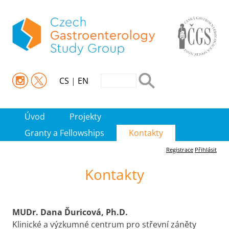
CS
|
EN
Úvod
Projekty
Granty a Fellowships
Kontakty
Registrace
Přihlásit
Kontakty
MUDr. Dana Ďuricová, Ph.D.
Klinické a výzkumné centrum pro střevní záněty